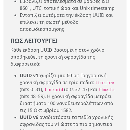
Εμφανίζει αποτελέσματα σε μορφές ISO
8601, UTC, τοπική ώρα και Unix timestamp
Εντοπίζει αυτόματα την έκδοση UUID και
επιλέγει τη σωστή μέθοδο
αποκωδικοποίησης
ΠΏΣ ΛΕΙΤΟΥΡΓΕΊ
Κάθε έκδοση UUID βασισμένη στον χρόνο
αποθηκεύει τη χρονική σφραγίδα της
διαφορετικά:
UUID v1
χωρίζει μια 60-bit Γρηγοριανή
χρονική σφραγίδα σε τρία πεδία:
time_low
(bits 0–31),
(bits 32–47) και
time_mid
time_hi
(bits 48–59). Η χρονική σφραγίδα μετράει
διαστήματα 100 νανοδευτερολέπτων από
τις 15 Οκτωβρίου 1582.
UUID v6
αναδιατάσσει τα πεδία χρονικής
σφραγίδας του v1 ώστε τα πιο σημαντικά