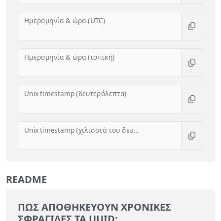
Ημερομηνία & ώρα (UTC)
Ημερομηνία & ώρα (τοπική)
Unix timestamp (δευτερόλεπτα)
Unix timestamp (χιλιοστά του δευτερολέπτου)
README
ΠΏΣ ΑΠΟΘΗΚΕΎΟΥΝ ΧΡΟΝΙΚΈΣ
ΣΦΡΑΓΊΔΕΣ ΤΑ UUID;