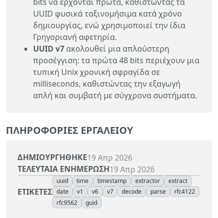
bits να έρχονται πρώτα, καθιστώντας τα
UUID φυσικά ταξινομήσιμα κατά χρόνο
δημιουργίας, ενώ χρησιμοποιεί την ίδια
Γρηγοριανή αφετηρία.
UUID v7
ακολουθεί μια απλούστερη
προσέγγιση: τα πρώτα 48 bits περιέχουν μια
τυπική Unix χρονική σφραγίδα σε
milliseconds, καθιστώντας την εξαγωγή
απλή και συμβατή με σύγχρονα συστήματα.
ΠΛΗΡΟΦΟΡΊΕΣ ΕΡΓΑΛΕΊΟΥ
ΔΗΜΙΟΥΡΓΉΘΗΚΕ
19 Απρ 2026
ΤΕΛΕΥΤΑΊΑ ΕΝΗΜΈΡΩΣΗ
19 Απρ 2026
uuid
time
timestamp
extractor
extract
ΕΤΙΚΈΤΕΣ
date
v1
v6
v7
decode
parse
rfc4122
rfc9562
guid