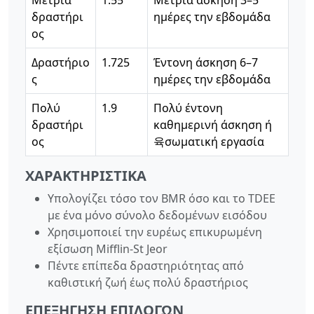
δραστήρι
ημέρες την εβδομάδα
ος
Δραστήριο
1.725
Έντονη άσκηση 6–7
ς
ημέρες την εβδομάδα
Πολύ
1.9
Πολύ έντονη
δραστήρι
καθημερινή άσκηση ή
ος
육σωματική εργασία
ΧΑΡΑΚΤΗΡΙΣΤΙΚΆ
Υπολογίζει τόσο τον BMR όσο και το TDEE
με ένα μόνο σύνολο δεδομένων εισόδου
Χρησιμοποιεί την ευρέως επικυρωμένη
εξίσωση Mifflin-St Jeor
Πέντε επίπεδα δραστηριότητας από
καθιστική ζωή έως πολύ δραστήριος
ΕΠΕΞΉΓΗΣΗ ΕΠΙΛΟΓΏΝ