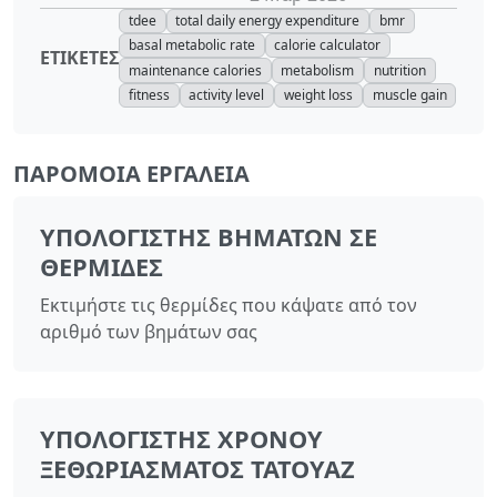
tdee
total daily energy expenditure
bmr
basal metabolic rate
calorie calculator
ΕΤΙΚΈΤΕΣ
maintenance calories
metabolism
nutrition
fitness
activity level
weight loss
muscle gain
ΠΑΡΌΜΟΙΑ ΕΡΓΑΛΕΊΑ
ΥΠΟΛΟΓΙΣΤΉΣ ΒΗΜΆΤΩΝ ΣΕ
ΘΕΡΜΊΔΕΣ
Εκτιμήστε τις θερμίδες που κάψατε από τον
αριθμό των βημάτων σας
ΥΠΟΛΟΓΙΣΤΉΣ ΧΡΌΝΟΥ
ΞΕΘΩΡΙΆΣΜΑΤΟΣ ΤΑΤΟΥΆΖ