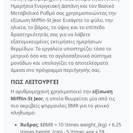
Ημερήσια Ενεργειακή Δαπάνη και τον Βασικό
Μεταβολικό Ρυθμό σας χρησιμοποιώντας την
εξίσωση Mifflin-St Jeor. Εισάγετε το φύλο, την
ηλικία, το βάρος, το ύψος και το επίπεδο
δραστηριότητάς σας για να λάβετε
εξατομικευμένες εκτιμήσεις ημερήσιων
θερμίδων. Το εργαλείο υποστηρίζει τόσο το
μετρικό όσο και το αγγλοσαξονικό σύστημα
μονάδων και υπολογίζει τα αποτελέσματα
άμεσα στο πρόγραμμα περιήγησής σας.
ΠΏΣ ΛΕΙΤΟΥΡΓΕΊ
Η αριθμομηχανή χρησιμοποιεί την
εξίσωση
Mifflin-St Jeor
, η οποία θεωρείται μία από τις
πιο ακριβείς φόρμουλες BMR για το γενικό
πληθυσμό:
Άνδρας
: $BMR = 10 \times weight_{kg} + 6.25
\times height_{cm} - 5 \times age + 5$