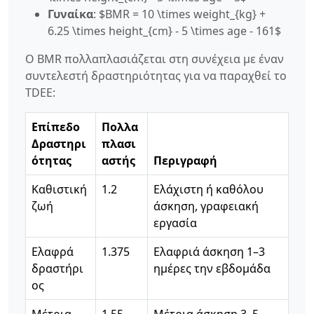
Γυναίκα
: $BMR = 10 \times weight_{kg} +
6.25 \times height_{cm} - 5 \times age - 161$
Ο BMR πολλαπλασιάζεται στη συνέχεια με έναν
συντελεστή δραστηριότητας για να παραχθεί το
TDEE:
Επίπεδο
Πολλα
Δραστηρι
πλασι
ότητας
αστής
Περιγραφή
Καθιστική
1.2
Ελάχιστη ή καθόλου
ζωή
άσκηση, γραφειακή
εργασία
Ελαφρά
1.375
Ελαφριά άσκηση 1–3
δραστήρι
ημέρες την εβδομάδα
ος
Μέτρια
1.55
Μέτρια άσκηση 3–5