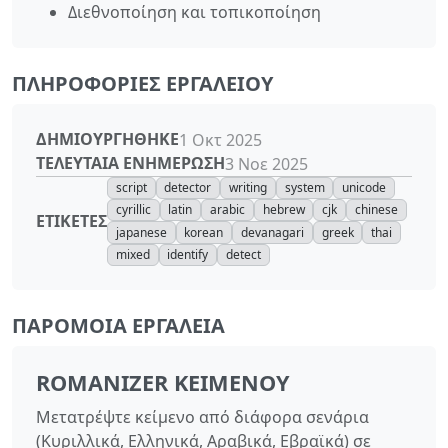
Διεθνοποίηση και τοπικοποίηση
ΠΛΗΡΟΦΟΡΊΕΣ ΕΡΓΑΛΕΊΟΥ
ΔΗΜΙΟΥΡΓΉΘΗΚΕ
1 Οκτ 2025
ΤΕΛΕΥΤΑΊΑ ΕΝΗΜΈΡΩΣΗ
3 Νοε 2025
script
detector
writing
system
unicode
cyrillic
latin
arabic
hebrew
cjk
chinese
ΕΤΙΚΈΤΕΣ
japanese
korean
devanagari
greek
thai
mixed
identify
detect
ΠΑΡΌΜΟΙΑ ΕΡΓΑΛΕΊΑ
ROMANIZER ΚΕΙΜΈΝΟΥ
Μετατρέψτε κείμενο από διάφορα σενάρια
(Κυριλλικά, Ελληνικά, Αραβικά, Εβραϊκά) σε