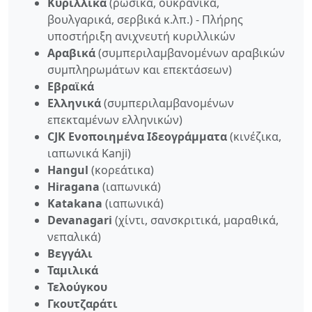
Κυριλλικά
(ρωσικά, ουκρανικά,
βουλγαρικά, σερβικά κ.λπ.) - Πλήρης
υποστήριξη ανιχνευτή κυριλλικών
Αραβικά
(συμπεριλαμβανομένων αραβικών
συμπληρωμάτων και επεκτάσεων)
Εβραϊκά
Ελληνικά
(συμπεριλαμβανομένων
επεκταμένων ελληνικών)
CJK Ενοποιημένα Ιδεογράμματα
(κινέζικα,
ιαπωνικά Kanji)
Hangul
(κορεάτικα)
Hiragana
(ιαπωνικά)
Katakana
(ιαπωνικά)
Devanagari
(χίντι, σανσκριτικά, μαραθικά,
νεπαλικά)
Βεγγάλι
Ταμιλικά
Τελούγκου
Γκουτζαράτι