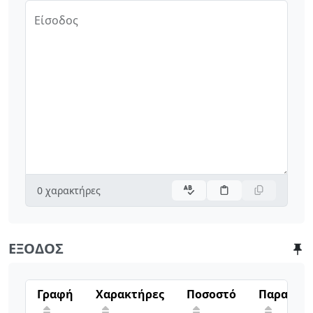
Είσοδος
0
χαρακτήρες
ΈΞΟΔΟΣ
Γραφή
Χαρακτήρες
Ποσοστό
Παραδείγ