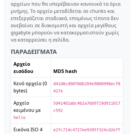
αρχείων που θα υπερέβαιναν κανονικά τα όρια
μνήμης. Το αρχείο μεταδίδεται σε chunks και
επεξεργάζεται σταδιακά, επομένως τίποτα δεν
ανεβαίνει σε διακομιστή και αρχεία μεγέθους
gigabyte μπορούν να κατακερματιστούν χωρίς
να καταρρεύσει η σελίδα.
ΠΑΡΑΔΕΊΓΜΑΤΑ
Αρχείο
εισόδου
MD5 hash
Κενό αρχείο (0
d41d8cd98f00b204e9800998ecf8
bytes)
427e
Αρχείο
5d41402abc4b2a76b9719d911017
κειμένου με
c592
hello
Εικόνα ISO 4
e2fc714c4727ee9395f324cd2e7f