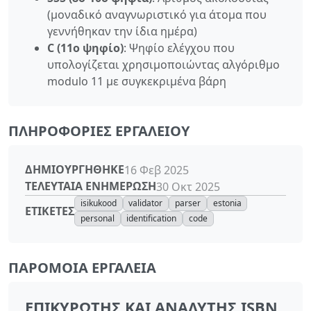
(μοναδικό αναγνωριστικό για άτομα που
γεννήθηκαν την ίδια ημέρα)
C (11ο ψηφίο)
: Ψηφίο ελέγχου που
υπολογίζεται χρησιμοποιώντας αλγόριθμο
modulo 11 με συγκεκριμένα βάρη
ΠΛΗΡΟΦΟΡΊΕΣ ΕΡΓΑΛΕΊΟΥ
ΔΗΜΙΟΥΡΓΉΘΗΚΕ
16 Φεβ 2025
ΤΕΛΕΥΤΑΊΑ ΕΝΗΜΈΡΩΣΗ
30 Οκτ 2025
isikukood
validator
parser
estonia
ΕΤΙΚΈΤΕΣ
personal
identification
code
ΠΑΡΌΜΟΙΑ ΕΡΓΑΛΕΊΑ
ΕΠΙΚΥΡΩΤΉΣ ΚΑΙ ΑΝΑΛΥΤΉΣ ISBN