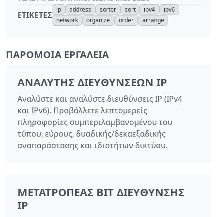
ip
address
sorter
sort
ipv4
ipv6
ΕΤΙΚΈΤΕΣ
network
organize
order
arrange
ΠΑΡΌΜΟΙΑ ΕΡΓΑΛΕΊΑ
ΑΝΑΛΥΤΉΣ ΔΙΕΥΘΎΝΣΕΩΝ IP
Αναλύστε και αναλύστε διευθύνσεις IP (IPv4
και IPv6). Προβάλλετε λεπτομερείς
πληροφορίες συμπεριλαμβανομένου του
τύπου, εύρους, δυαδικής/δεκαεξαδικής
αναπαράστασης και ιδιοτήτων δικτύου.
ΜΕΤΑΤΡΟΠΈΑΣ BIT ΔΙΕΎΘΥΝΣΗΣ
IP