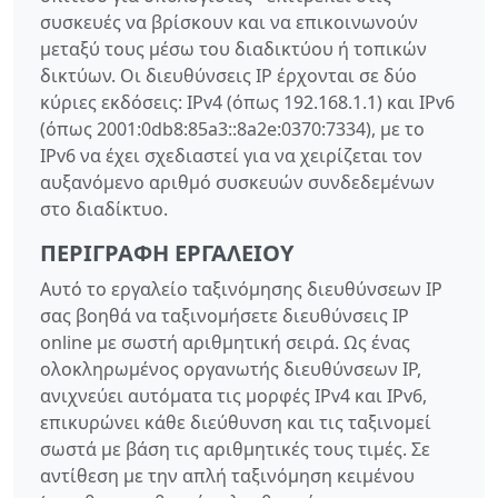
συσκευές να βρίσκουν και να επικοινωνούν
μεταξύ τους μέσω του διαδικτύου ή τοπικών
δικτύων. Οι διευθύνσεις IP έρχονται σε δύο
κύριες εκδόσεις: IPv4 (όπως 192.168.1.1) και IPv6
(όπως 2001:0db8:85a3::8a2e:0370:7334), με το
IPv6 να έχει σχεδιαστεί για να χειρίζεται τον
αυξανόμενο αριθμό συσκευών συνδεδεμένων
στο διαδίκτυο.
ΠΕΡΙΓΡΑΦΉ ΕΡΓΑΛΕΊΟΥ
Αυτό το εργαλείο ταξινόμησης διευθύνσεων IP
σας βοηθά να ταξινομήσετε διευθύνσεις IP
online με σωστή αριθμητική σειρά. Ως ένας
ολοκληρωμένος οργανωτής διευθύνσεων IP,
ανιχνεύει αυτόματα τις μορφές IPv4 και IPv6,
επικυρώνει κάθε διεύθυνση και τις ταξινομεί
σωστά με βάση τις αριθμητικές τους τιμές. Σε
αντίθεση με την απλή ταξινόμηση κειμένου