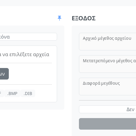
ΈΞΟΔΟΣ
ικόνα
Αρχικό μέγεθος αρχείου
α να επιλέξετε αρχεία
Μετατρεπόμενο μέγεθος α
ων
Διαφορά μεγέθους
F
.BMP
.DIB
Δεν 