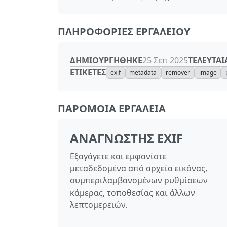
ΠΛΗΡΟΦΟΡΊΕΣ ΕΡΓΑΛΕΊΟΥ
ΔΗΜΙΟΥΡΓΉΘΗΚΕ
ΤΕΛΕΥΤΑ
25 Σεπ 2025
ΕΤΙΚΈΤΕΣ
exif
metadata
remover
image
ΠΑΡΌΜΟΙΑ ΕΡΓΑΛΕΊΑ
ΑΝΑΓΝΏΣΤΗΣ EXIF
Εξαγάγετε και εμφανίστε
μεταδεδομένα από αρχεία εικόνας,
συμπεριλαμβανομένων ρυθμίσεων
κάμερας, τοποθεσίας και άλλων
λεπτομερειών.