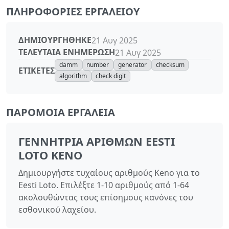
ΠΛΗΡΟΦΟΡΊΕΣ ΕΡΓΑΛΕΊΟΥ
ΔΗΜΙΟΥΡΓΉΘΗΚΕ
21 Αυγ 2025
ΤΕΛΕΥΤΑΊΑ ΕΝΗΜΈΡΩΣΗ
21 Αυγ 2025
damm
number
generator
checksum
ΕΤΙΚΈΤΕΣ
algorithm
check digit
ΠΑΡΌΜΟΙΑ ΕΡΓΑΛΕΊΑ
ΓΕΝΝΉΤΡΙΑ ΑΡΙΘΜΏΝ EESTI
LOTO KENO
Δημιουργήστε τυχαίους αριθμούς Keno για το
Eesti Loto. Επιλέξτε 1-10 αριθμούς από 1-64
ακολουθώντας τους επίσημους κανόνες του
εσθονικού λαχείου.