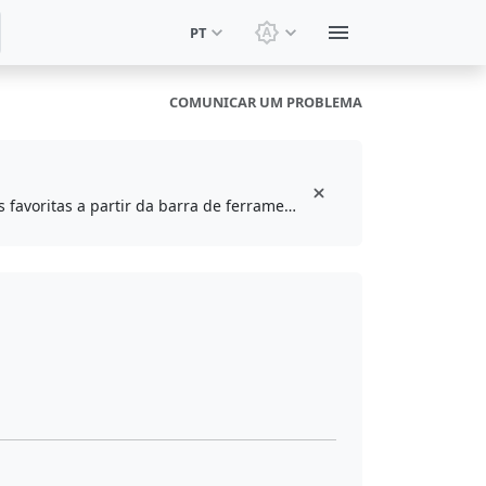
PT
Alternar tema: Tema do s
COMUNICAR UM PROBLEMA
Instale a extensão gratuita do navegador para marcar e acessar suas ferramentas favoritas a partir da barra de ferramentas