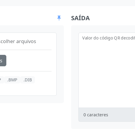
SAÍDA
Valor do código QR decodi
scolher arquivos
s
P
.BMP
.DIB
0
caracteres