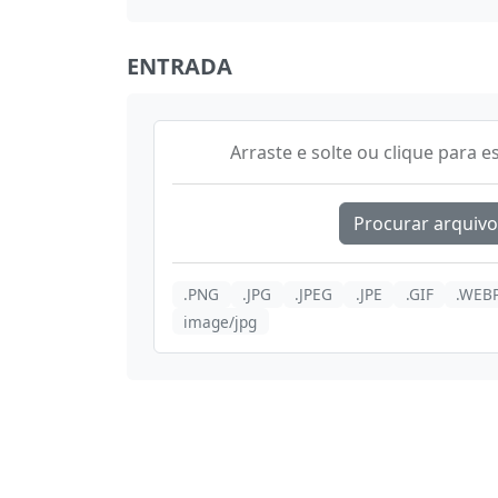
ENTRADA
Arraste e solte ou clique para e
Procurar arquivo
.PNG
.JPG
.JPEG
.JPE
.GIF
.WEB
image/jpg