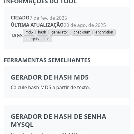
INFORMAÇÕES DO TOOL
CRIADO
7 de fev. de 2025
ÚLTIMA ATUALIZAÇÃO
20 de ago. de 2025
md5
hash
generator
checksum
encryption
TAGS
integrity
file
FERRAMENTAS SEMELHANTES
GERADOR DE HASH MD5
Calcule hash MD5 a partir de texto.
GERADOR DE HASH DE SENHA
MYSQL