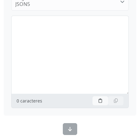
JSON5
0
caracteres