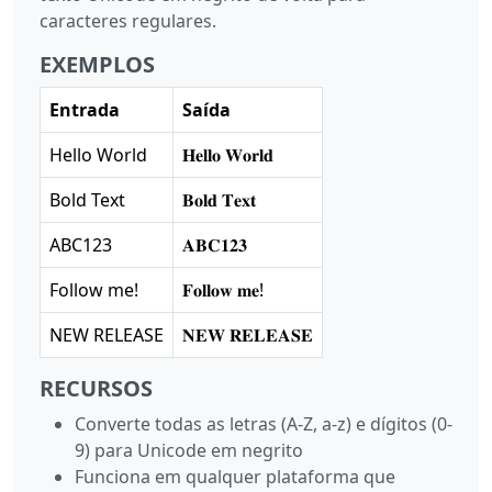
caracteres regulares.
EXEMPLOS
Entrada
Saída
Hello World
𝐇𝐞𝐥𝐥𝐨 𝐖𝐨𝐫𝐥𝐝
Bold Text
𝐁𝐨𝐥𝐝 𝐓𝐞𝐱𝐭
ABC123
𝐀𝐁𝐂𝟏𝟐𝟑
Follow me!
𝐅𝐨𝐥𝐥𝐨𝐰 𝐦𝐞!
NEW RELEASE
𝐍𝐄𝐖 𝐑𝐄𝐋𝐄𝐀𝐒𝐄
RECURSOS
Converte todas as letras (A-Z, a-z) e dígitos (0-
9) para Unicode em negrito
Funciona em qualquer plataforma que