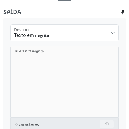
SAÍDA
Destino
Texto em 𝐧𝐞𝐠𝐫𝐢𝐭𝐨
Texto em 𝐧𝐞𝐠𝐫𝐢𝐭𝐨
0
caracteres