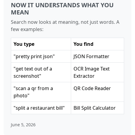
NOW IT UNDERSTANDS WHAT YOU
MEAN
Search now looks at meaning, not just words. A
few examples:
You type
You find
"pretty print json"
JSON Formatter
"get text out of a
OCR Image Text
screenshot"
Extractor
"scan a qr from a
QR Code Reader
photo"
"split a restaurant bill"
Bill Split Calculator
June 5, 2026