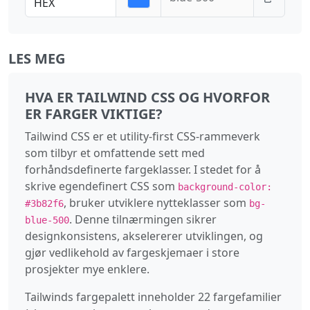
HEX
LES MEG
HVA ER TAILWIND CSS OG HVORFOR
ER FARGER VIKTIGE?
Tailwind CSS er et utility‑first CSS‑rammeverk
som tilbyr et omfattende sett med
forhåndsdefinerte fargeklasser. I stedet for å
skrive egendefinert CSS som
background-color:
, bruker utviklere nytteklasser som
#3b82f6
bg-
. Denne tilnærmingen sikrer
blue-500
designkonsistens, akselererer utviklingen, og
gjør vedlikehold av fargeskjemaer i store
prosjekter mye enklere.
Tailwinds fargepalett inneholder 22 fargefamilier