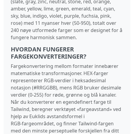
(slate, gray, zinc, neutral, stone, red, orange,
amber, yellow, lime, green, emerald, teal, cyan,
sky, blue, indigo, violet, purple, fuchsia, pink,
rose) med 11 nyanser hver (50‑950), totalt over
240 nøye utformede farger som er designet for å
fungere harmonisk sammen.
HVORDAN FUNGERER
FARGEKONVERTERINGER?
Fargekonvertering mellom formater innebærer
matematiske transformasjoner. HEX‑farger
representerer RGB‑verdier i heksadesimal
notasjon (#RRGGBB), mens RGB bruker desimale
verdier (0‑255) for røde, grønne og blå kanaler.
Når du konverterer en egendefinert farge til
Tailwind, beregner verktøyet «fargeavstand» ved
hjelp av Euklids avstandsformel i
RGB‑fargeområdet, og finner Tailwind‑fargen
med den minste perseptuelle forskjellen fra ditt