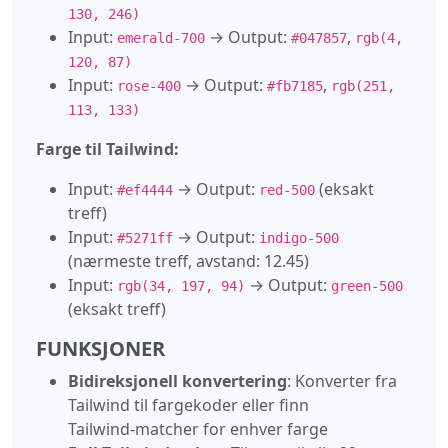
130, 246)
Input:
→ Output:
,
emerald-700
#047857
rgb(4,
120, 87)
Input:
→ Output:
,
rose-400
#fb7185
rgb(251,
113, 133)
Farge til Tailwind:
Input:
→ Output:
(eksakt
#ef4444
red-500
treff)
Input:
→ Output:
#5271ff
indigo-500
(nærmeste treff, avstand: 12.45)
Input:
→ Output:
rgb(34, 197, 94)
green-500
(eksakt treff)
FUNKSJONER
Bidireksjonell konvertering
: Konverter fra
Tailwind til fargekoder eller finn
Tailwind‑matcher for enhver farge