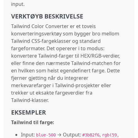
input.
VERKTØYB BESKRIVELSE
Tailwind Color Converter er et toveis
konverteringsverktøy som bygger bro mellom
Tailwind CSS‑fargeklasser og standard
fargeformater. Det opererer i to modus:
konvertere Tailwind‑farger til HEX/RGB‑verdier,
eller finne den nærmeste Tailwind‑matchen for
en hvilken som helst egendefinert farge. Dette
fjerner gjetting når du integrerer
merkevarefarger i Tailwind‑prosjekter eller
trekker ut eksakte fargeverdier fra
Tailwind‑klasser.
EKSEMPLER
Tailwind til farge:
Input:
→ Output:
,
blue-500
#3b82f6
rgb(59,