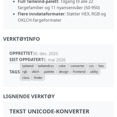
Full Tailwind‑palett
: Tilgang til alle 22
fargefamilier og 11 nyansenivåer (50‑950)
Flere inndataformater
: Støtter HEX, RGB og
OKLCH‑fargeformater
VERKTØYINFO
OPPRETTET
30. des. 2025
SIST OPPDATERT
8. mai 2026
tailwind
tailwindcss
color
converter
css
hex
TAGS
rgb
oklch
palette
design
frontend
utility
class
finder
LIGNENDE VERKTØY
TEKST UNICODE-KONVERTER