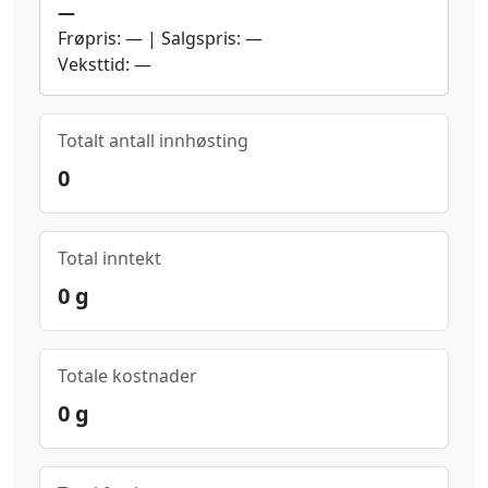
—
Frøpris
:
—
|
Salgspris
:
—
Veksttid
:
—
Totalt antall innhøsting
0
Total inntekt
0
g
Totale kostnader
0
g