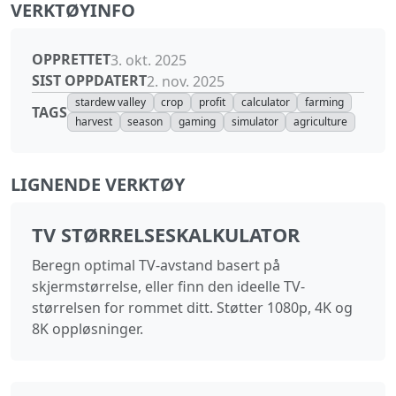
VERKTØYINFO
OPPRETTET
3. okt. 2025
SIST OPPDATERT
2. nov. 2025
stardew valley
crop
profit
calculator
farming
TAGS
harvest
season
gaming
simulator
agriculture
LIGNENDE VERKTØY
TV STØRRELSESKALKULATOR
Beregn optimal TV-avstand basert på
skjermstørrelse, eller finn den ideelle TV-
størrelsen for rommet ditt. Støtter 1080p, 4K og
8K oppløsninger.