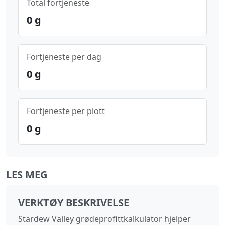
Total fortjeneste
0
g
Fortjeneste per dag
0
g
Fortjeneste per plott
0
g
LES MEG
VERKTØY BESKRIVELSE
Stardew Valley grødeprofittkalkulator hjelper