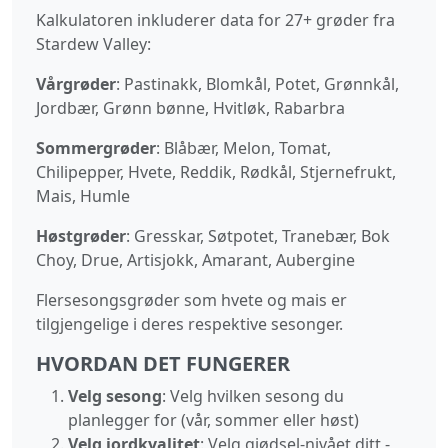
Kalkulatoren inkluderer data for 27+ grøder fra
Stardew Valley:
Vårgrøder
: Pastinakk, Blomkål, Potet, Grønnkål,
Jordbær, Grønn bønne, Hvitløk, Rabarbra
Sommergrøder
: Blåbær, Melon, Tomat,
Chilipepper, Hvete, Reddik, Rødkål, Stjernefrukt,
Mais, Humle
Høstgrøder
: Gresskar, Søtpotet, Tranebær, Bok
Choy, Drue, Artisjokk, Amarant, Aubergine
Flersesongsgrøder som hvete og mais er
tilgjengelige i deres respektive sesonger.
HVORDAN DET FUNGERER
Velg sesong
: Velg hvilken sesong du
planlegger for (vår, sommer eller høst)
Velg jordkvalitet
: Velg gjødsel-nivået ditt -