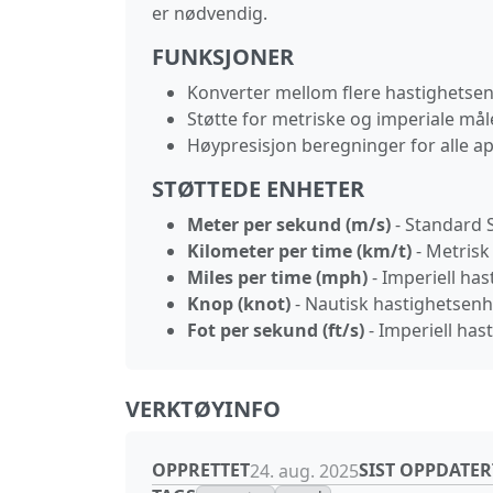
er nødvendig.
FUNKSJONER
Konverter mellom flere hastighetsen
Støtte for metriske og imperiale må
Høypresisjon beregninger for alle a
STØTTEDE ENHETER
Meter per sekund (m/s)
- Standard S
Kilometer per time (km/t)
- Metrisk
Miles per time (mph)
- Imperiell has
Knop (knot)
- Nautisk hastighetsenhe
Fot per sekund (ft/s)
- Imperiell has
VERKTØYINFO
OPPRETTET
SIST OPPDATER
24. aug. 2025