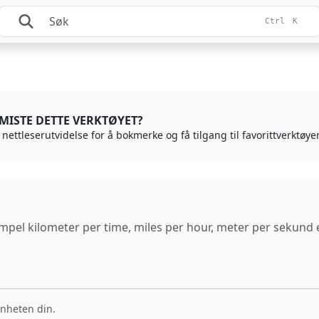
Ctrl
K
 MISTE DETTE VERKTØYET?
s nettleserutvidelse for å bokmerke og få tilgang til favorittverktøye
mpel kilometer per time, miles per hour, meter per sekund e
enheten din.