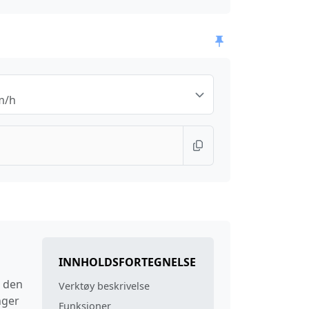
m/h
INNHOLDSFORTEGNELSE
r den
Verktøy beskrivelse
nger
Funksjoner