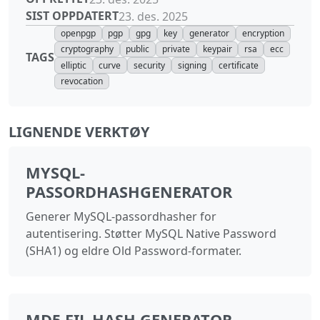
SIST OPPDATERT
23. des. 2025
openpgp
pgp
gpg
key
generator
encryption
cryptography
public
private
keypair
rsa
ecc
TAGS
elliptic
curve
security
signing
certificate
revocation
LIGNENDE VERKTØY
MYSQL-
PASSORDHASHGENERATOR
Generer MySQL-passordhasher for
autentisering. Støtter MySQL Native Password
(SHA1) og eldre Old Password-formater.
MD5 FIL HASH GENERATOR