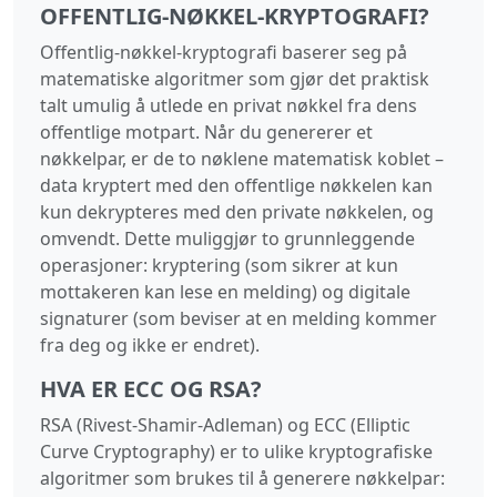
OFFENTLIG‑NØKKEL‑KRYPTOGRAFI?
Offentlig‑nøkkel‑kryptografi baserer seg på
matematiske algoritmer som gjør det praktisk
talt umulig å utlede en privat nøkkel fra dens
offentlige motpart. Når du genererer et
nøkkelpar, er de to nøklene matematisk koblet –
data kryptert med den offentlige nøkkelen kan
kun dekrypteres med den private nøkkelen, og
omvendt. Dette muliggjør to grunnleggende
operasjoner: kryptering (som sikrer at kun
mottakeren kan lese en melding) og digitale
signaturer (som beviser at en melding kommer
fra deg og ikke er endret).
HVA ER ECC OG RSA?
RSA (Rivest‑Shamir‑Adleman) og ECC (Elliptic
Curve Cryptography) er to ulike kryptografiske
algoritmer som brukes til å generere nøkkelpar: