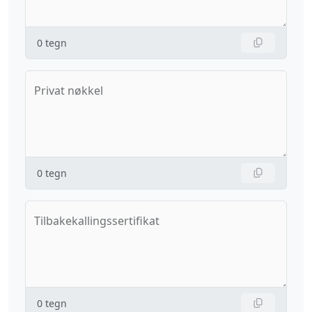
0
tegn
Privat nøkkel
0
tegn
Tilbakekallingssertifikat
0
tegn