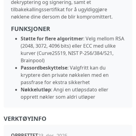
dekryptering og signering, samt et
tilbakekallingssertifikat for å ugyldiggjøre
nøklene dine dersom de blir kompromittert.
FUNKSJONER
Støtte for flere algoritmer
: Velg mellom RSA
(2048, 3072, 4096 bits) eller ECC med ulike
kurver (Curve25519, NIST P‑256/384/521,
Brainpool)
Passordbeskyttelse
: Valgfritt kan du
kryptere den private nøkkelen med en
passfrase for ekstra sikkerhet
Nøkkelutløp
: Angi en utløpsdato eller
opprett nøkler som aldri utløper
VERKTØYINFO
OPPRETTET
23. des. 2025