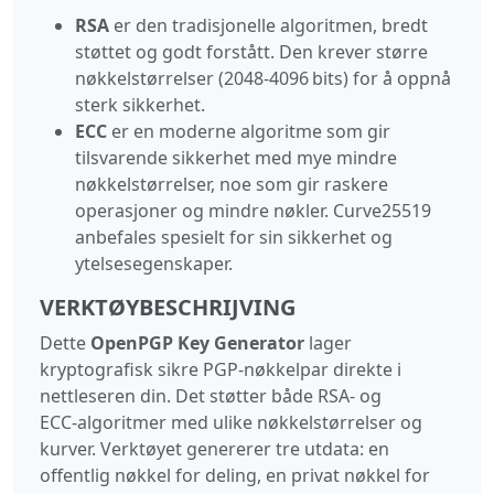
RSA
er den tradisjonelle algoritmen, bredt
støttet og godt forstått. Den krever større
nøkkelstørrelser (2048‑4096 bits) for å oppnå
sterk sikkerhet.
ECC
er en moderne algoritme som gir
tilsvarende sikkerhet med mye mindre
nøkkelstørrelser, noe som gir raskere
operasjoner og mindre nøkler. Curve25519
anbefales spesielt for sin sikkerhet og
ytelsesegenskaper.
VERKTØYBESCHRIJVING
Dette
OpenPGP Key Generator
lager
kryptografisk sikre PGP‑nøkkelpar direkte i
nettleseren din. Det støtter både RSA‑ og
ECC‑algoritmer med ulike nøkkelstørrelser og
kurver. Verktøyet genererer tre utdata: en
offentlig nøkkel for deling, en privat nøkkel for