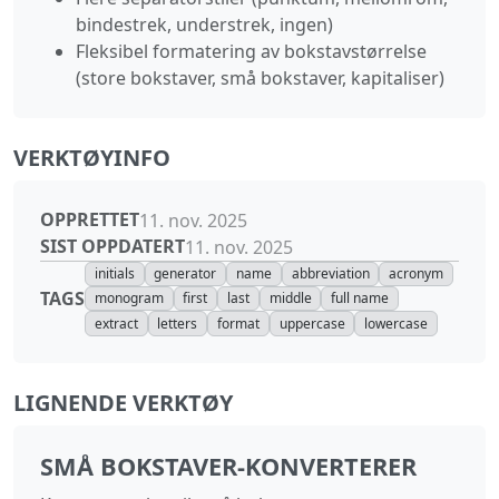
bindestrek, understrek, ingen)
Fleksibel formatering av bokstavstørrelse
(store bokstaver, små bokstaver, kapitaliser)
VERKTØYINFO
OPPRETTET
11. nov. 2025
SIST OPPDATERT
11. nov. 2025
initials
generator
name
abbreviation
acronym
TAGS
monogram
first
last
middle
full name
extract
letters
format
uppercase
lowercase
LIGNENDE VERKTØY
SMÅ BOKSTAVER-KONVERTERER