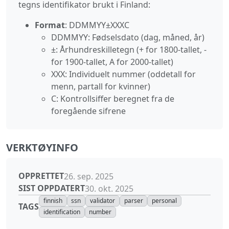
tegns identifikator brukt i Finland:
Format
: DDMMYY±XXXC
DDMMYY: Fødselsdato (dag, måned, år)
±: Århundreskilletegn (+ for 1800-tallet, -
for 1900-tallet, A for 2000-tallet)
XXX: Individuelt nummer (oddetall for
menn, partall for kvinner)
C: Kontrollsiffer beregnet fra de
foregående sifrene
VERKTØYINFO
OPPRETTET
26. sep. 2025
SIST OPPDATERT
30. okt. 2025
finnish
ssn
validator
parser
personal
TAGS
identification
number