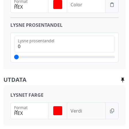
Format
Color
HEX
LYSNE PROSENTANDEL
Lysne prosentandel
UTDATA
LYSNET FARGE
Format
Verdi
HEX