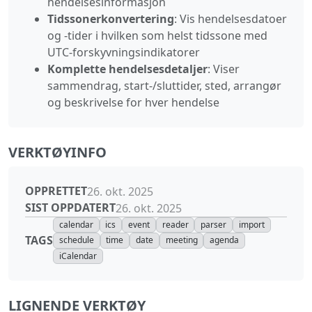
hendelsesinformasjon
Tidssonerkonvertering
: Vis hendelsesdatoer
og -tider i hvilken som helst tidssone med
UTC-forskyvningsindikatorer
Komplette hendelsesdetaljer
: Viser
sammendrag, start-/sluttider, sted, arrangør
og beskrivelse for hver hendelse
VERKTØYINFO
OPPRETTET
26. okt. 2025
SIST OPPDATERT
26. okt. 2025
calendar
ics
event
reader
parser
import
TAGS
schedule
time
date
meeting
agenda
iCalendar
LIGNENDE VERKTØY