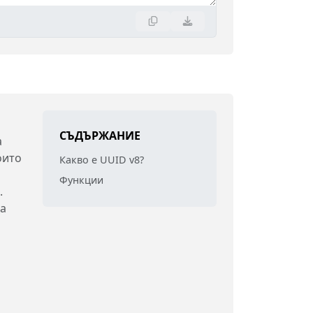
СЪДЪРЖАНИЕ
а
оито
Какво е UUID v8?
Функции
.
на