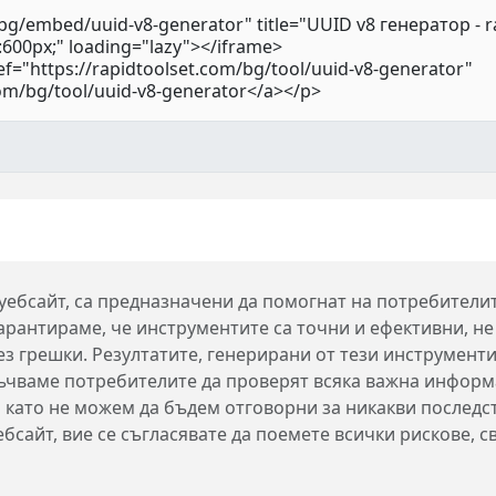
 уебсайт, са предназначени да помогнат на потребител
арантираме, че инструментите са точни и ефективни, не 
 грешки. Резултатите, генерирани от тези инструменти,
ръчваме потребителите да проверят всяка важна информ
 като не можем да бъдем отговорни за никакви последс
бсайт, вие се съгласявате да поемете всички рискове, с