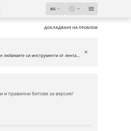
BG
Смяна на тема: Системн
ДОКЛАДВАНЕ НА ПРОБЛЕМ
Инсталирайте безплатното разширение за браузър, за да запазвате и достъпвате любимите си инструменти от лентата с инструменти
 и правилни битове за версия/