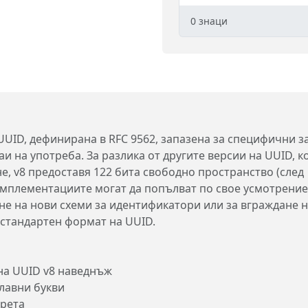
0
знаци
UUID, дефинирана в RFC 9562, запазена за специфични з
и на употреба. За разлика от другите версии на UUID, к
е, v8 предоставя 122 бита свободно пространство (след
 имплементациите могат да попълват по свое усмотрение
не на нови схеми за идентификатори или за вграждане 
стандартен формат на UUID.
 на UUID v8 наведнъж
лавни букви
ирета