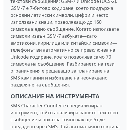
текстови съобщения: GSM-7 и Unicode (UCS-2).
GSM-7 е 7-битово кодиране, което поддържа
основни латински символи, цифри и често
използвани знаци, позволяващо до 160
символа в едно съобщение. Когато използвате
символи извън GSM-7 азбуката—като
емотикони, кирилица или китайски символи—
телефонът ви автоматично се превключва на
Unicode кодиране, което позволява само 70
символа на съобщение. Разбирането на тези
ограничения е решаващо за планиране на
SMS кампании и избягване на неочаквано
разделяне на съобщения.
ОПИСАНИЕ НА ИНСТРУМЕНТА
SMS Character Counter е специализиран
инструмент, който анализира вашето текстово
съобщение и показва точно как ще бъде
предадено чрез SMS. Той автоматично открива