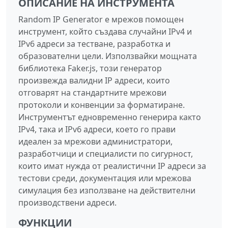
ОПИСАНИЕ НА ИНСТРУМЕНТА
Random IP Generator е мрежов помощен
инструмент, който създава случайни IPv4 и
IPv6 адреси за тестване, разработка и
образователни цели. Използвайки мощната
библиотека Faker.js, този генератор
произвежда валидни IP адреси, които
отговарят на стандартните мрежови
протоколи и конвенции за форматиране.
Инструментът едновременно генерира както
IPv4, така и IPv6 адреси, което го прави
идеален за мрежови администратори,
разработчици и специалисти по сигурност,
които имат нужда от реалистични IP адреси за
тестови среди, документация или мрежова
симулация без използване на действителни
производствени адреси.
ФУНКЦИИ