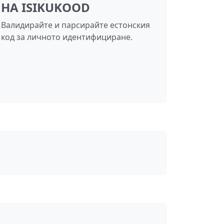
НА ISIKUKOOD
Валидирайте и парсирайте естонския
код за личното идентифициране.