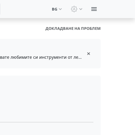
BG
Смяна на тема: Системн
ДОКЛАДВАНЕ НА ПРОБЛЕМ
Инсталирайте безплатното разширение за браузър, за да запазвате и достъпвате любимите си инструменти от лентата с инструменти