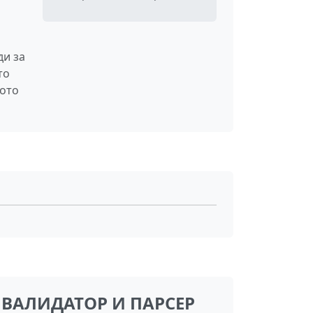
ди за
то
щото
ВАЛИДАТОР И ПАРСЕР