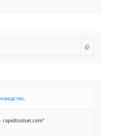
ководство
.