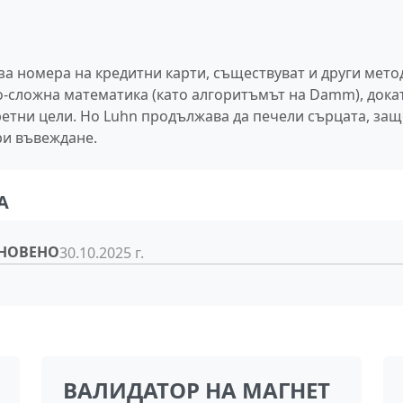
за номера на кредитни карти, съществуват и други мето
о-сложна математика (като алгоритъмът на Damm), дока
ретни цели. Но Luhn продължава да печели сърцата, за
ри въвеждане.
А
НОВЕНО
30.10.2025 г.
ВАЛИДАТОР НА МАГНЕТ