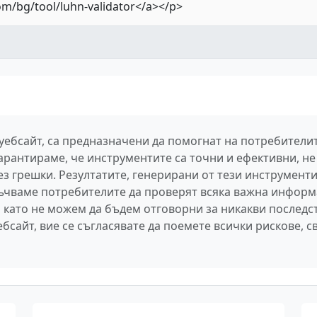
 уебсайт, са предназначени да помогнат на потребител
арантираме, че инструментите са точни и ефективни, не 
 грешки. Резултатите, генерирани от тези инструменти,
ръчваме потребителите да проверят всяка важна информ
 като не можем да бъдем отговорни за никакви последс
бсайт, вие се съгласявате да поемете всички рискове, с