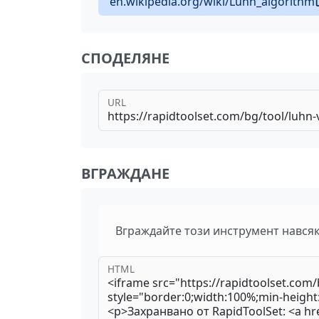
en.wikipedia.org/wiki/Luhn_algorithm
СПОДЕЛЯНЕ
URL
ВГРАЖДАНЕ
Вграждайте този инструмент нався
HTML