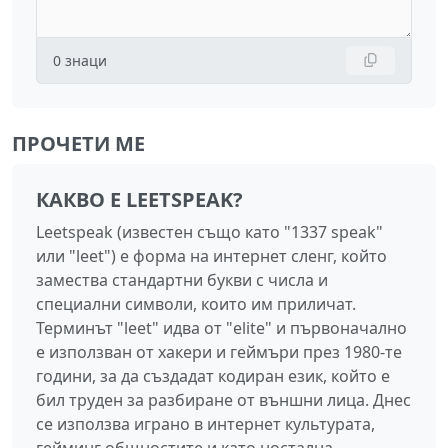
0
знаци
ПРОЧЕТИ МЕ
КАКВО Е LEETSPEAK?
Leetspeak (известен също като "1337 speak"
или "leet") е форма на интернет сленг, който
замества стандартни букви с числа и
специални символи, които им приличат.
Терминът "leet" идва от "elite" и първоначално
е използван от хакери и геймъри през 1980-те
години, за да създадат кодиран език, който е
бил труден за разбиране от външни лица. Днес
се използва играно в интернет культурата,
гейминг общностите и като ностална