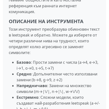
референция към ранната интернет
комуникация.
ОПИСАНИЕ НА ИНСТРУМЕНТА
Този инструмент преобразува обикновен текст
в leetspeak и обратно. Можете да изберете от
четири различни нива на трудност, които
определят колко агресивно се заменят
символите:
Базово
: Прости замени с числа (a→4, e→3,
i→1, o→0, s→5, t→7)
Средно
: Допълнителни често използвани
замени (b→8, g→9, z→2)
Напредничаво
: Замени на множество
символи (m→|\/|, n→|\|, w→\/\/)
Екстремно
: Сложни модели, които
създават най-разработения leetspeak (a→/-
\, h→|-|, m→/\/\)