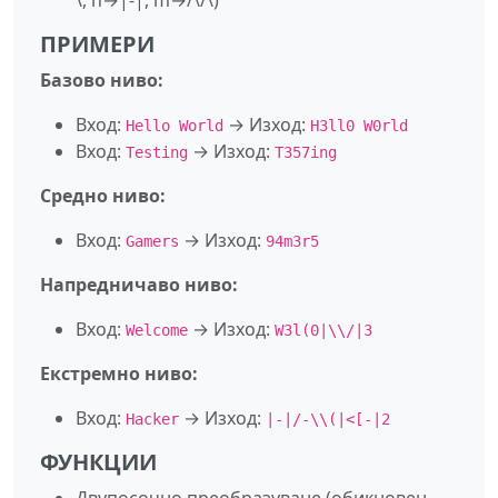
ПРИМЕРИ
Базово ниво:
Вход:
→ Изход:
Hello World
H3ll0 W0rld
Вход:
→ Изход:
Testing
T357ing
Средно ниво:
Вход:
→ Изход:
Gamers
94m3r5
Напредничаво ниво:
Вход:
→ Изход:
Welcome
W3l(0|\\/|3
Екстремно ниво:
Вход:
→ Изход:
Hacker
|-|/-\\(|<[-|2
ФУНКЦИИ
Двупосочно преобразуване (обикновен