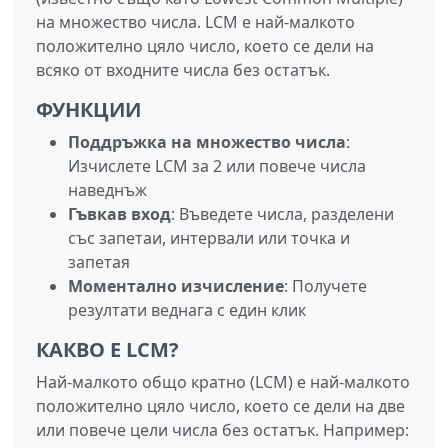
на множество числа. LCM е най-малкото
положително цяло число, което се дели на
всяко от входните числа без остатък.
ФУНКЦИИ
Поддръжка на множество числа
:
Изчислете LCM за 2 или повече числа
наведнъж
Гъвкав вход
: Въведете числа, разделени
със запетаи, интервали или точка и
запетая
Моментално изчисление
: Получете
резултати веднага с един клик
КАКВО Е LCM?
Най-малкото общо кратно (LCM) е най-малкото
положително цяло число, което се дели на две
или повече цели числа без остатък. Например: