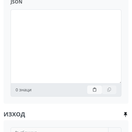
JSON
0
знаци
ИЗХОД