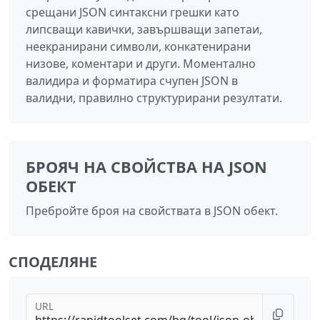
срещани JSON синтаксни грешки като
липсващи кавички, завършващи запетаи,
неекранирани символи, конкатенирани
низове, коментари и други. Моментално
валидира и форматира счупен JSON в
валидни, правилно структурирани резултати.
БРОЯЧ НА СВОЙСТВА НА JSON
ОБЕКТ
Пребройте броя на свойствата в JSON обект.
СПОДЕЛЯНЕ
URL