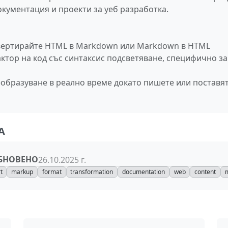
кументация и проекти за уеб разработка.
вертирайте HTML в Markdown или Markdown в HTML
актор на код със синтаксис подсветяване, специфично за
еобразуване в реално време докато пишете или поставя
А
БНОВЕНО
26.10.2025 г.
t
markup
format
transformation
documentation
web
content