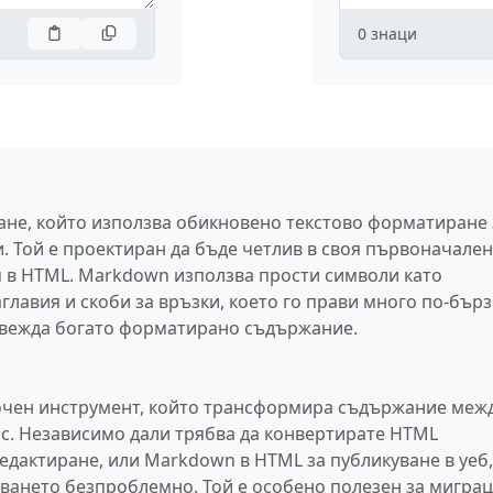
0
знаци
ане, който използва обикновено текстово форматиране 
. Той е проектиран да бъде четлив в своя първоначален
м в HTML. Markdown използва прости символи като
аглавия и скоби за връзки, което го прави много по-бърз
звежда богато форматирано съдържание.
очен инструмент, който трансформира съдържание меж
. Независимо дали трябва да конвертирате HTML
едактиране, или Markdown в HTML за публикуване в уеб,
ването безпроблемно. Той е особено полезен за мигра