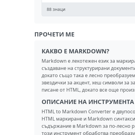
88
знаци
ПРОЧЕТИ МЕ
КАКВО Е MARKDOWN?
Markdown е лекотежен език за маркир
създаване на структурирани документи
докато също така е лесно преобразуе
звездички за акцент, хеш символи за з
писане от HTML, докато все още прои
ОПИСАНИЕ НА ИНСТРУМЕНТА
HTML to Markdown Converter е двупос
HTML маркиране и Markdown синтаксис
съдържание в Markdown за по-лесно р
този инструмент обработва преобразу