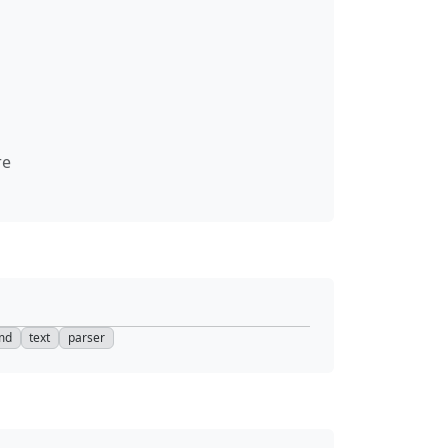
те
md
text
parser