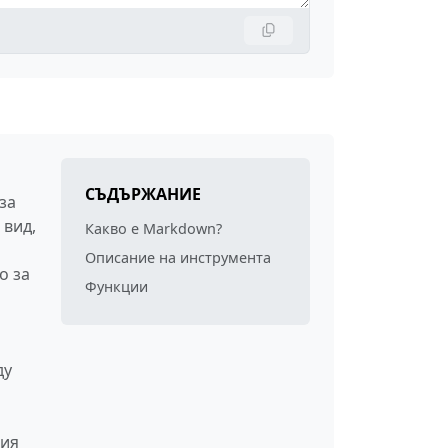
СЪДЪРЖАНИЕ
за
 вид,
Какво е Markdown?
Описание на инструмента
о за
Функции
ду
ция