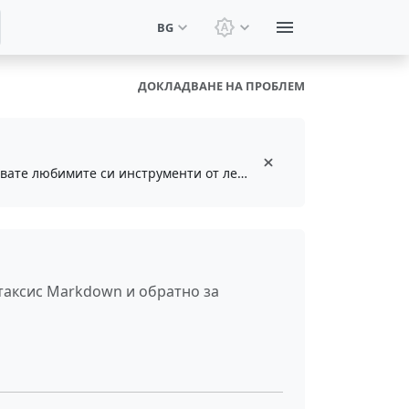
BG
Смяна на тема: Системн
ДОКЛАДВАНЕ НА ПРОБЛЕМ
Инсталирайте безплатното разширение за браузър, за да запазвате и достъпвате любимите си инструменти от лентата с инструменти
аксис Markdown и обратно за