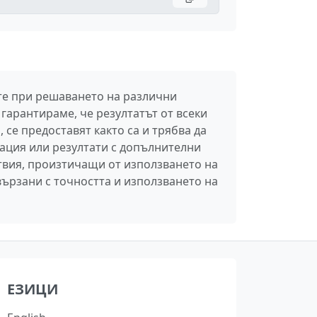
ите при решаването на различни
гарантираме, че резултатът от всеки
 се предоставят както са и трябва да
ация или резултати с допълнителни
твия, произтичащи от използването на
вързани с точността и използването на
ЕЗИЦИ