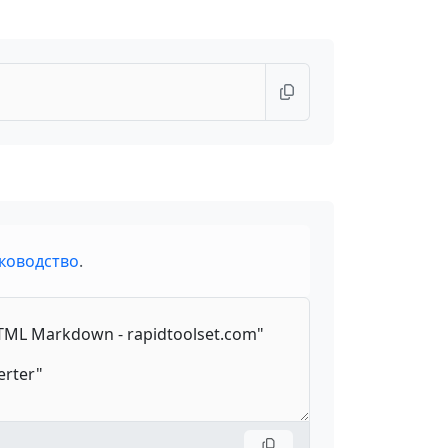
ководство
.