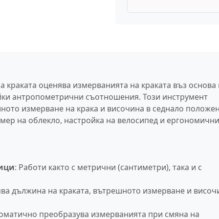
а краката оценява измерванията на краката въз основа 
йки антропометрични съотношения. Този инструмент
ното измерване на крака и височина в седнало положен
змер на облекло, настройка на велосипед и ергономичн
ници
: Работи както с метрични (сантиметри), така и с
ява дължина на краката, вътрешното измерване и височ
томатично преобразува измерванията при смяна на