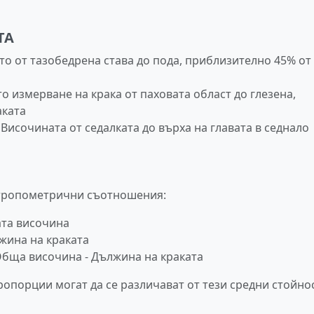
ТА
ето от тазобедрена става до пода, приблизително 45% от
о измерване на крака от паховата област до глезена,
аката
: Височината от седалката до върха на главата в седнало
нтропометрични съотношения:
ата височина
жина на краката
Обща височина - Дължина на краката
опорции могат да се различават от тези средни стойнос