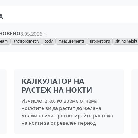
А
НОВЕНО
8.05.2026 г.
seam
anthropometry
body
measurements
proportions
sitting height
КАЛКУЛАТОР НА
РАСТЕЖ НА НОКТИ
Изчислете колко време отнема
нокътите ви да растат до желана
дължина или прогнозирайте растежа
на нокти за определен период