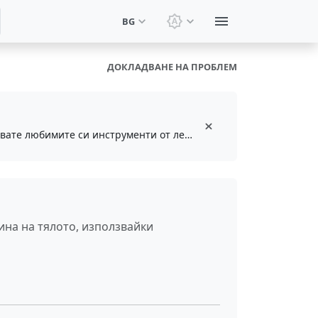
BG
Смяна на тема: Системн
ДОКЛАДВАНЕ НА ПРОБЛЕМ
Инсталирайте безплатното разширение за браузър, за да запазвате и достъпвате любимите си инструменти от лентата с инструменти
ина на тялото, използвайки