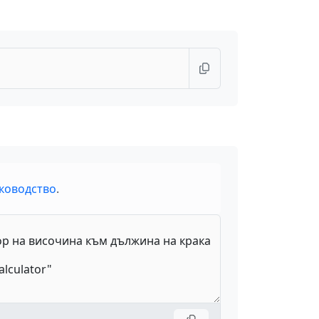
ководство
.