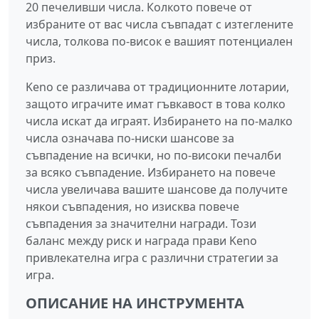
20 печеливши числа. Колкото повече от
избраните от вас числа съвпадат с изтеглените
числа, толкова по-висок е вашият потенциален
приз.
Keno се различава от традиционните лотарии,
защото играчите имат гъвкавост в това колко
числа искат да играят. Избирането на по-малко
числа означава по-ниски шансове за
съвпадение на всички, но по-високи печалби
за всяко съвпадение. Избирането на повече
числа увеличава вашите шансове да получите
някои съвпадения, но изисква повече
съвпадения за значителни награди. Този
баланс между риск и награда прави Keno
привлекателна игра с различни стратегии за
игра.
ОПИСАНИЕ НА ИНСТРУМЕНТА