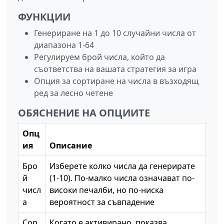
ФУНКЦИИ
Генериране на 1 до 10 случайни числа от
диапазона 1-64
Регулируем брой числа, който да
съответства на вашата стратегия за игра
Опция за сортиране на числа в възходящ
ред за лесно четене
ОБЯСНЕНИЕ НА ОПЦИИТЕ
Опц
ия
Описание
Бро
Изберете колко числа да генерирате
й
(1-10). По-малко числа означават по-
числ
високи печалби, но по-ниска
а
вероятност за съвпадение
Сор
Когато е активирано, показва