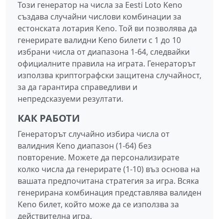
Този генератор на числа за Eesti Loto Keno
създава случайни числови комбинации за
естонската лотария Keno. Той ви позволява да
генерирате валидни Keno билети с 1 до 10
избрани числа от диапазона 1-64, следвайки
официалните правила на играта. Генераторът
използва криптографски защитена случайност,
за да гарантира справедливи и
непредсказуеми резултати.
КАК РАБОТИ
Генераторът случайно избира числа от
валидния Keno диапазон (1-64) без
повторение. Можете да персонализирате
колко числа да генерирате (1-10) въз основа на
вашата предпочитана стратегия за игра. Всяка
генерирана комбинация представлява валиден
Keno билет, който може да се използва за
действителна игра.