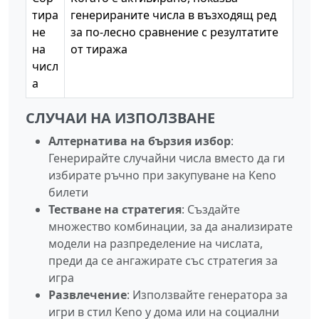
тира
генерираните числа в възходящ ред
не
за по-лесно сравнение с резултатите
на
от тиража
числ
а
СЛУЧАИ НА ИЗПОЛЗВАНЕ
Алтернатива на бързия избор
:
Генерирайте случайни числа вместо да ги
избирате ръчно при закупуване на Keno
билети
Тестване на стратегия
: Създайте
множество комбинации, за да анализирате
модели на разпределение на числата,
преди да се ангажирате със стратегия за
игра
Развлечение
: Използвайте генератора за
игри в стил Keno у дома или на социални