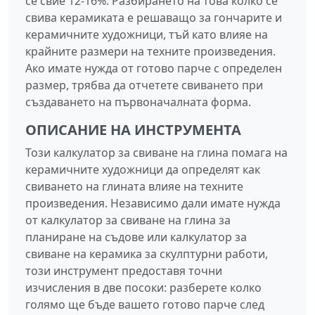
се свие 12-16%. Разбирането на това колко се
свива керамиката е решаващо за гончарите и
керамичните художници, тъй като влияе на
крайните размери на техните произведения.
Ако имате нужда от готово парче с определен
размер, трябва да отчетете свиването при
създаването на първоначалната форма.
ОПИСАНИЕ НА ИНСТРУМЕНТА
Този калкулатор за свиване на глина помага на
керамичните художници да определят как
свиването на глината влияе на техните
произведения. Независимо дали имате нужда
от калкулатор за свиване на глина за
планиране на съдове или калкулатор за
свиване на керамика за скулптурни работи,
този инструмент предоставя точни
изчисления в две посоки: разберете колко
голямо ще бъде вашето готово парче след