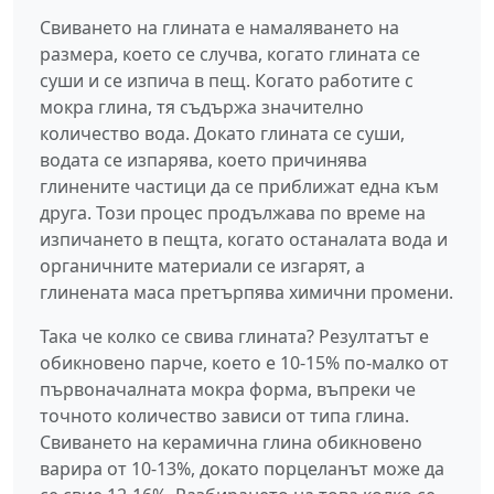
Свиването на глината е намаляването на
размера, което се случва, когато глината се
суши и се изпича в пещ. Когато работите с
мокра глина, тя съдържа значително
количество вода. Докато глината се суши,
водата се изпарява, което причинява
глинените частици да се приближат една към
друга. Този процес продължава по време на
изпичането в пещта, когато останалата вода и
органичните материали се изгарят, а
глинената маса претърпява химични промени.
Така че колко се свива глината? Резултатът е
обикновено парче, което е 10-15% по-малко от
първоначалната мокра форма, въпреки че
точното количество зависи от типа глина.
Свиването на керамична глина обикновено
варира от 10-13%, докато порцеланът може да