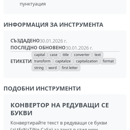
пунктуация
ИНФОРМАЦИЯ ЗА ИНСТРУМЕНТА
СЪЗДАДЕНО
30.01.2026 г.
ПОСЛЕДНО ОБНОВЕНО
30.01.2026 г.
capital
case
title
converter
text
ЕТИКЕТИ
transform
capitalize
capitalization
format
string
word
first letter
ПОДОБНИ ИНСТРУМЕНТИ
КОНВЕРТОР НА РЕДУВАЩИ СЕ
БУКВИ
Конвертирайте текст в редуващи се букви
(aLtErNaTiNg CaSe) за текст в стил мем