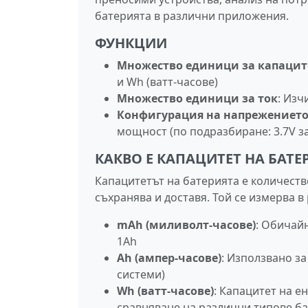
батерията в различни приложения.
ФУНКЦИИ
Множество единици за капацит
и Wh (ватт-часове)
Множество единици за ток
: Изч
Конфигурация на напрежениет
мощност (по подразбиране: 3.7V за
КАКВО Е КАПАЦИТЕТ НА БАТЕ
Капацитетът на батерията е количеств
съхранява и доставя. Той се измерва в
mAh (миливолт-часове)
: Обичай
1Ah
Ah (ампер-часове)
: Използвано з
системи)
Wh (ватт-часове)
: Капацитет на е
сравняване на различни типове б