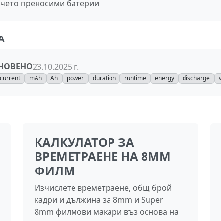
вечето преносими батерии
А
НОВЕНО
23.10.2025 г.
current
mAh
Ah
power
duration
runtime
energy
discharge
КАЛКУЛАТОР ЗА
ВРЕМЕТРАЕНЕ НА 8MM
ФИЛМ
Изчислете времетраене, общ брой
кадри и дължина за 8mm и Super
8mm филмови макари въз основа на