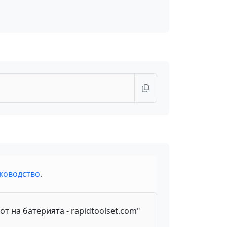
ководство
.