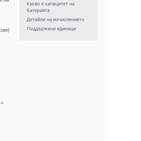
Какво е капацитет на
батерията
Детайли на изчислението
Поддържани единици
ове)
 =