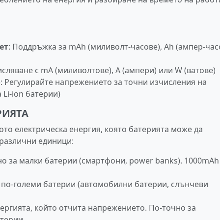
ет
: Поддръжка за mAh (миливолт-часове), Ah (ампер-час
исляване с mA (миливолтове), A (ампери) или W (ватове)
о
: Регулирайте напрежението за точни изчисления на
 Li-ion батерии)
РИЯТА
ото електрическа енергия, която батерията може да
 различни единици:
но за малки батерии (смартфони, power banks). 1000mAh
а по-големи батерии (автомобилни батерии, слънчеви
нергията, който отчита напрежението. По-точно за
атерии