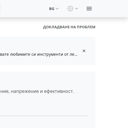
BG
Смяна на тема: Системн
ДОКЛАДВАНЕ НА ПРОБЛЕМ
Инсталирайте безплатното разширение за браузър, за да запазвате и достъпвате любимите си инструменти от лентата с инструменти
ние, напрежение и ефективност.