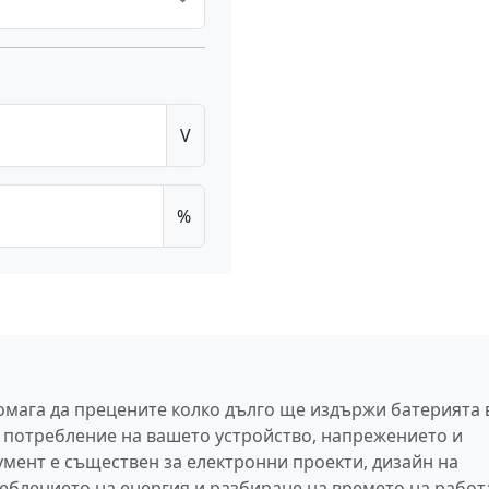
V
%
омага да преценитe колко дълго ще издържи батерията 
о потребление на вашето устройство, напрежението и
умент е съществен за електронни проекти, дизайн на
еблението на енергия и разбиране на времето на работ