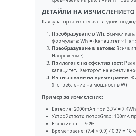
ДЕТАЙЛИ НА ИЗЧИСЛЕНИЕТО
Калкулаторът използва следния подход
Преобразуване в Wh
: Всички кап
формулата: Wh = (Капацитет × Нап
Преобразуване в ватове
: Всички
Напрежение)
Прилагане на ефективност
: Реа
капацитет. Факторът на ефективно
Изчисляване на времетраене
: Ж
(Потребление на мощност в W)
Пример за изчисление:
Батерия: 2000mAh при 3.7V = 7.4Wh
Устройството потребява: 100mA пр
Ефективност: 90%
Времетраене: (7.4 × 0.9) / 0.37 = 18 