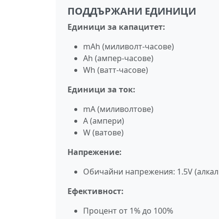
ПОДДЪРЖАНИ ЕДИНИЦИ
Единици за капацитет:
mAh (миливолт-часове)
Ah (ампер-часове)
Wh (ватт-часове)
Единици за ток:
mA (миливолтове)
A (ампери)
W (ватове)
Напрежение:
Обичайни напрежения: 1.5V (алкална)
Ефективност:
Процент от 1% до 100%