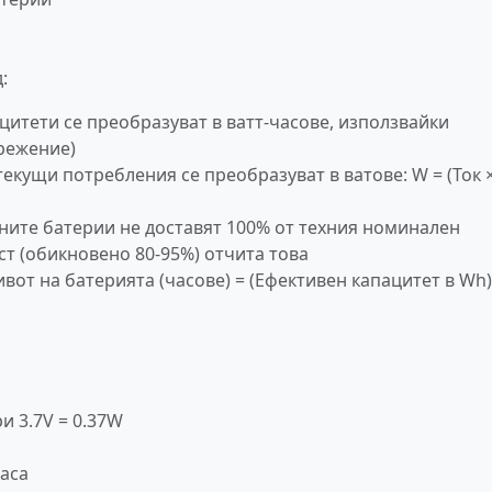
:
ацитети се преобразуват в ватт-часове, използвайки
режение)
 текущи потребления се преобразуват в ватове: W = (Ток 
лните батерии не доставят 100% от техния номинален
ст (обикновено 80-95%) отчита това
ивот на батерията (часове) = (Ефективен капацитет в Wh)
и 3.7V = 0.37W
часа