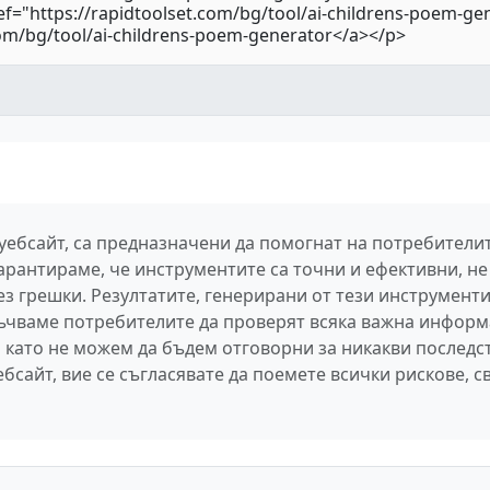
 уебсайт, са предназначени да помогнат на потребител
арантираме, че инструментите са точни и ефективни, не 
 грешки. Резултатите, генерирани от тези инструменти,
ръчваме потребителите да проверят всяка важна информ
 като не можем да бъдем отговорни за никакви последс
бсайт, вие се съгласявате да поемете всички рискове, с