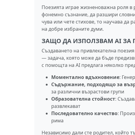
Поезията играе жизненоважна роля в р
фонемно съзнание, да разшири словния
чува или чете стихове, то научава да 
на добре избраните думи.
ЗАЩО ДА ИЗПОЛЗВАМ AI ЗА 
Създаването на привлекателна поезия 
— задача, която може да бъде предизв
с помощта на AI предлага няколко пре
Моментално вдъхновение
: Гене
Съдържание, подходящо за въз
за различни възрастови групи
Образователна стойност
: Създа
развлекават
Последователно качество
: Прои
рима
Независимо дали сте родител, който тъ