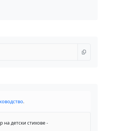
ководство
.