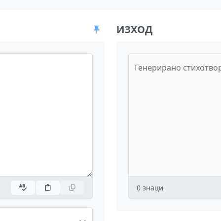
ИЗХОД
Генерирано стихотво
0
знаци