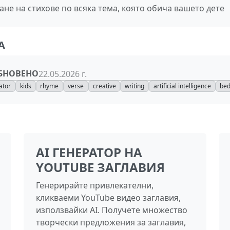
ране на стихове по всяка тема, която обича вашето дете
А
БНОВЕНО
22.05.2026 г.
ator
kids
rhyme
verse
creative
writing
artificial intelligence
be
AI ГЕНЕРАТОР НА
YOUTUBE ЗАГЛАВИЯ
Генерирайте привлекателни,
кликваеми YouTube видео заглавия,
използвайки AI. Получете множество
творчески предложения за заглавия,