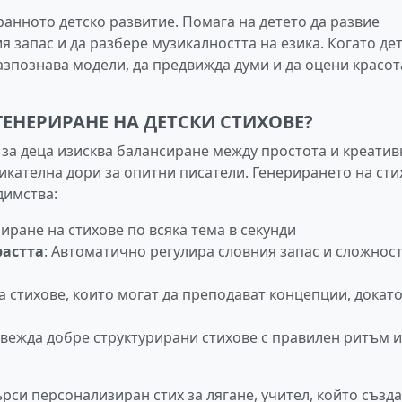
анното детско развитие. Помага на детето да развие
 запас и да разбере музикалността на езика. Когато де
разпознава модели, да предвижда думи и да оцени красот
ГЕНЕРИРАНЕ НА ДЕТСКИ СТИХОВЕ?
за деца изисква балансиране между простота и креатив
икателна дори за опитни писатели. Генерирането на сти
димства:
риране на стихове по всяка тема в секунди
растта
: Автоматично регулира словния запас и сложнос
ва стихове, които могат да преподават концепции, докат
звежда добре структурирани стихове с правилен ритъм и
рси персонализиран стих за лягане, учител, който създ