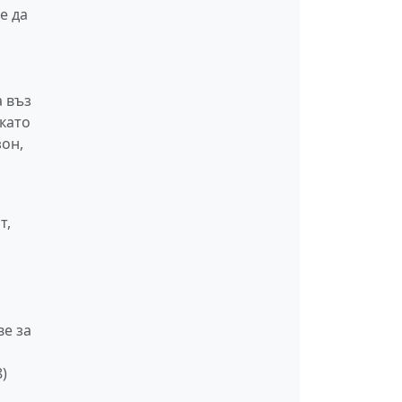
е да
а въз
 като
зон,
т,
ве за
8)