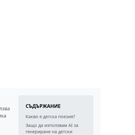
СЪДЪРЖАНИЕ
лзва
ика
Какво е детска поезия?
Защо да използвам AI за
генериране на детски