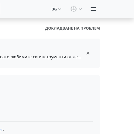
BG
Смяна на тема: Системн
ДОКЛАДВАНЕ НА ПРОБЛЕМ
Инсталирайте безплатното разширение за браузър, за да запазвате и достъпвате любимите си инструменти от лентата с инструменти
.
ст