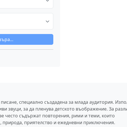
ъра...
 писане, специално създадена за млада аудитория. Изпо
ви звуци, за да пленува детското въображение. За разл
ове често съдържат повторения, рими и теми, които
, природа, приятелство и ежедневни приключения.