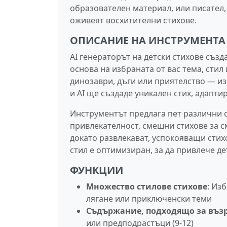
образователен материал, или писател,
оживеят восхитителни стихове.
ОПИСАНИЕ НА ИНСТРУМЕНТА
AI генераторът на детски стихове създ
основа на избраната от вас тема, стил
динозаври, дъги или приятелство — из
и AI ще създаде уникален стих, адапти
Инструментът предлага пет различни с
привлекателност, смешни стихове за см
докато развлекават, успокояващи стих
стил е оптимизиран, за да привлече д
ФУНКЦИИ
Множество стилове стихове
: Из
лягане или приключенски теми
Съдържание, подходящо за въз
или предподрастъци (9-12)