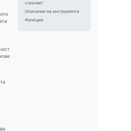
стихове?
Описание на инструмента
тето
Функции
ата
ност
хове
тта
о
ава