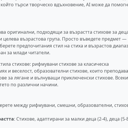
 който търси творческо вдъхновение, AI може да помогн
ава оригинални, подходящи за възрастта стихове за дец
 и целева възрастова група. Просто въведете предмет —
берете предпочитания стил на стиха и възрастов диапа
ран за млади читатели.
тила стихове: рифмувани стихове за класическа
ях и веселост, образователни стихове, които преподава
ове за лягане и вълнуващи приключенски стихове. Всеки
етето по различни начини.
берете между рифмувани, смешни, образователни, стихо
растта
: Стихове, адаптирани за малки деца (2-4), деца (5-